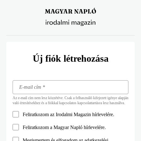
Ugrás
a
tartalomra
Új fiók létrehozása
Az e-mail cím nem lesz közzétéve. Csak a felhasználó kifejezett igénye alapján
való értesítésekhez és a fiókkal kapcsolatos kapcsolattartásra lesz használva.
Feliratkozom az Irodalmi Magazin hírlevelére.
Feliratkozom a Magyar Napló hírlevelére.
Megismertem és elfogadom az
adatkezelési