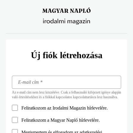
Ugrás
a
tartalomra
Új fiók létrehozása
Az e-mail cím nem lesz közzétéve. Csak a felhasználó kifejezett igénye alapján
való értesítésekhez és a fiókkal kapcsolatos kapcsolattartásra lesz használva.
Feliratkozom az Irodalmi Magazin hírlevelére.
Feliratkozom a Magyar Napló hírlevelére.
Megismertem és elfogadom az
adatkezelési