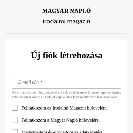
Ugrás
a
tartalomra
Új fiók létrehozása
Az e-mail cím nem lesz közzétéve. Csak a felhasználó kifejezett igénye alapján
való értesítésekhez és a fiókkal kapcsolatos kapcsolattartásra lesz használva.
Feliratkozom az Irodalmi Magazin hírlevelére.
Feliratkozom a Magyar Napló hírlevelére.
Megismertem és elfogadom az
adatkezelési