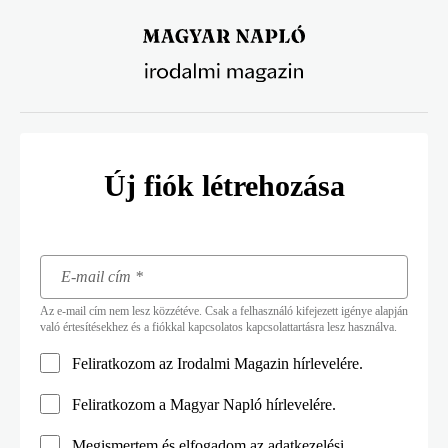
Ugrás
a
tartalomra
Új fiók létrehozása
Az e-mail cím nem lesz közzétéve. Csak a felhasználó kifejezett igénye alapján
való értesítésekhez és a fiókkal kapcsolatos kapcsolattartásra lesz használva.
Feliratkozom az Irodalmi Magazin hírlevelére.
Feliratkozom a Magyar Napló hírlevelére.
Megismertem és elfogadom az
adatkezelési