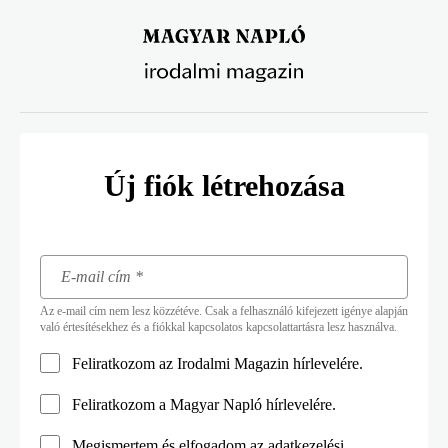
Ugrás
a
tartalomra
Új fiók létrehozása
Az e-mail cím nem lesz közzétéve. Csak a felhasználó kifejezett igénye alapján
való értesítésekhez és a fiókkal kapcsolatos kapcsolattartásra lesz használva.
Feliratkozom az Irodalmi Magazin hírlevelére.
Feliratkozom a Magyar Napló hírlevelére.
Megismertem és elfogadom az
adatkezelési