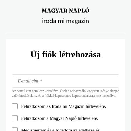
Ugrás
a
tartalomra
Új fiók létrehozása
Az e-mail cím nem lesz közzétéve. Csak a felhasználó kifejezett igénye alapján
való értesítésekhez és a fiókkal kapcsolatos kapcsolattartásra lesz használva.
Feliratkozom az Irodalmi Magazin hírlevelére.
Feliratkozom a Magyar Napló hírlevelére.
Megismertem és elfogadom az
adatkezelési