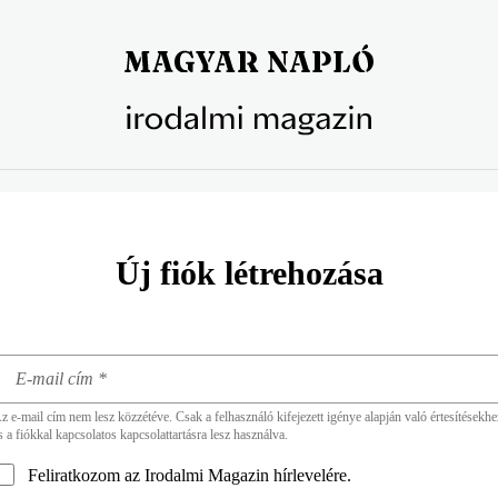
Új fiók létrehozása
z e-mail cím nem lesz közzétéve. Csak a felhasználó kifejezett igénye alapján való értesítésekhe
s a fiókkal kapcsolatos kapcsolattartásra lesz használva.
Feliratkozom az Irodalmi Magazin hírlevelére.