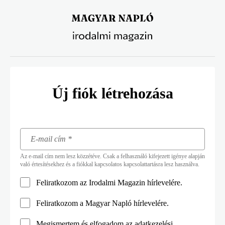
Ugrás
a
tartalomra
Új fiók létrehozása
Az e-mail cím nem lesz közzétéve. Csak a felhasználó kifejezett igénye alapján
való értesítésekhez és a fiókkal kapcsolatos kapcsolattartásra lesz használva.
Feliratkozom az Irodalmi Magazin hírlevelére.
Feliratkozom a Magyar Napló hírlevelére.
Megismertem és elfogadom az
adatkezelési