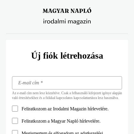
Ugrás
a
tartalomra
Új fiók létrehozása
Az e-mail cím nem lesz közzétéve. Csak a felhasználó kifejezett igénye alapján
való értesítésekhez és a fiókkal kapcsolatos kapcsolattartásra lesz használva.
Feliratkozom az Irodalmi Magazin hírlevelére.
Feliratkozom a Magyar Napló hírlevelére.
Megismertem és elfogadom az
adatkezelési