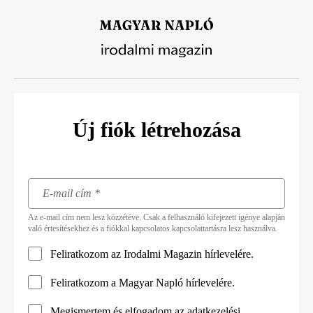
Ugrás
a
tartalomra
Új fiók létrehozása
Az e-mail cím nem lesz közzétéve. Csak a felhasználó kifejezett igénye alapján
való értesítésekhez és a fiókkal kapcsolatos kapcsolattartásra lesz használva.
Feliratkozom az Irodalmi Magazin hírlevelére.
Feliratkozom a Magyar Napló hírlevelére.
Megismertem és elfogadom az
adatkezelési