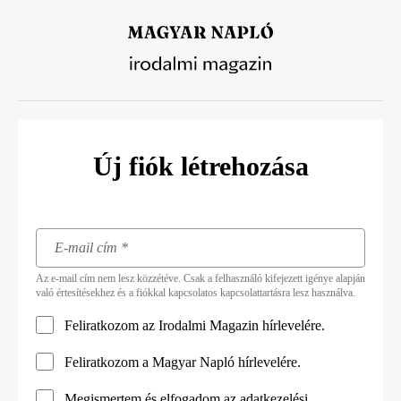
Ugrás
a
tartalomra
Új fiók létrehozása
Az e-mail cím nem lesz közzétéve. Csak a felhasználó kifejezett igénye alapján
való értesítésekhez és a fiókkal kapcsolatos kapcsolattartásra lesz használva.
Feliratkozom az Irodalmi Magazin hírlevelére.
Feliratkozom a Magyar Napló hírlevelére.
Megismertem és elfogadom az
adatkezelési