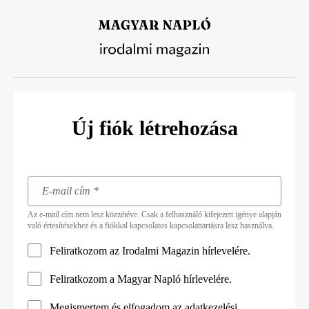
Ugrás
a
tartalomra
Új fiók létrehozása
Az e-mail cím nem lesz közzétéve. Csak a felhasználó kifejezett igénye alapján
való értesítésekhez és a fiókkal kapcsolatos kapcsolattartásra lesz használva.
Feliratkozom az Irodalmi Magazin hírlevelére.
Feliratkozom a Magyar Napló hírlevelére.
Megismertem és elfogadom az
adatkezelési