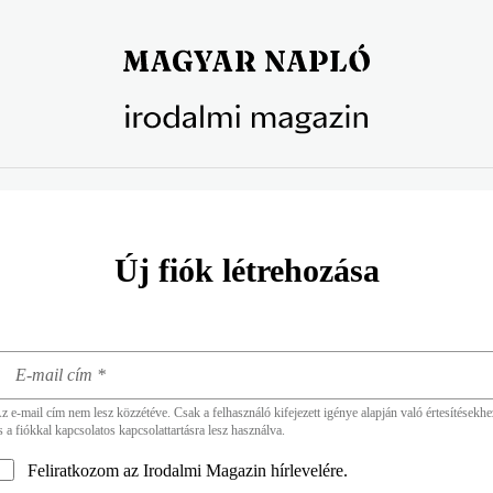
Új fiók létrehozása
z e-mail cím nem lesz közzétéve. Csak a felhasználó kifejezett igénye alapján való értesítésekhe
s a fiókkal kapcsolatos kapcsolattartásra lesz használva.
Feliratkozom az Irodalmi Magazin hírlevelére.