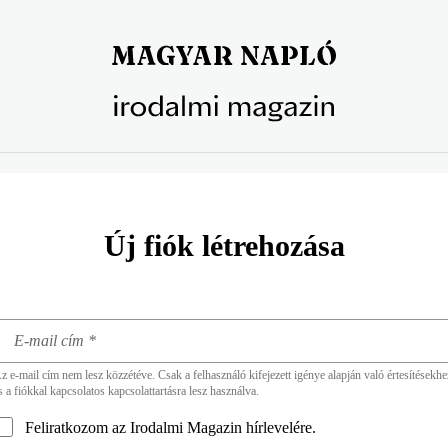
Új fiók létrehozása
z e-mail cím nem lesz közzétéve. Csak a felhasználó kifejezett igénye alapján való értesítésekhe
s a fiókkal kapcsolatos kapcsolattartásra lesz használva.
Feliratkozom az Irodalmi Magazin hírlevelére.