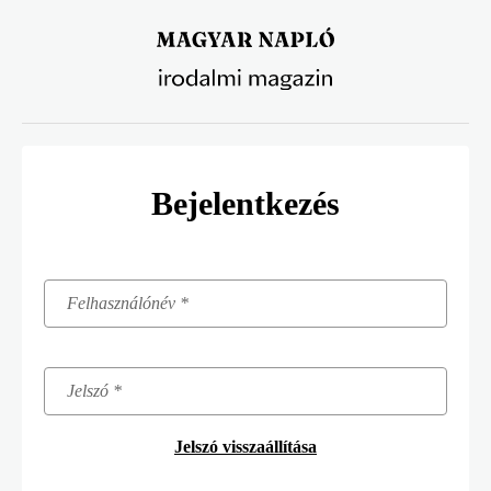
Ugrás
a
tartalomra
Bejelentkezés
Jelszó visszaállítása