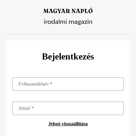
Ugrás
a
tartalomra
Bejelentkezés
Jelszó visszaállítása