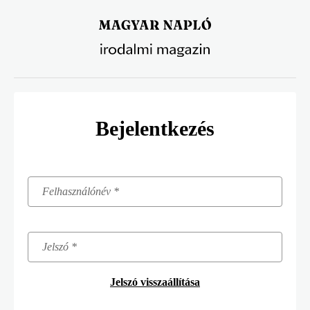
Ugrás
a
tartalomra
Bejelentkezés
Jelszó visszaállítása