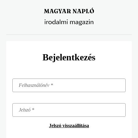
Ugrás
a
tartalomra
Bejelentkezés
Jelszó visszaállítása