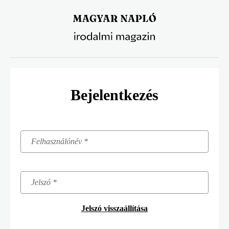
Ugrás
a
tartalomra
Bejelentkezés
Jelszó visszaállítása