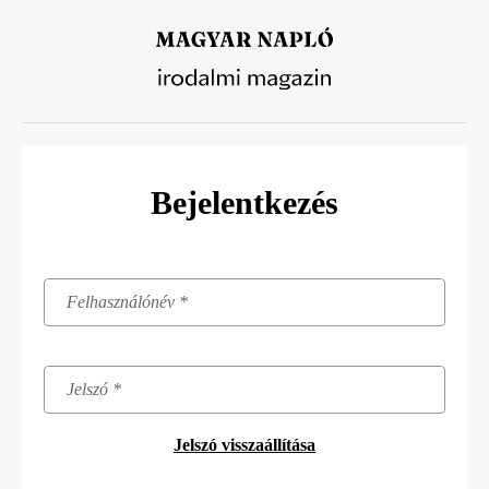
Ugrás
a
tartalomra
Bejelentkezés
Jelszó visszaállítása