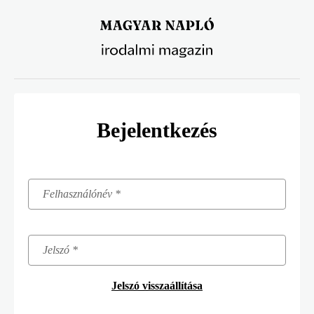
Ugrás
a
tartalomra
Bejelentkezés
Jelszó visszaállítása