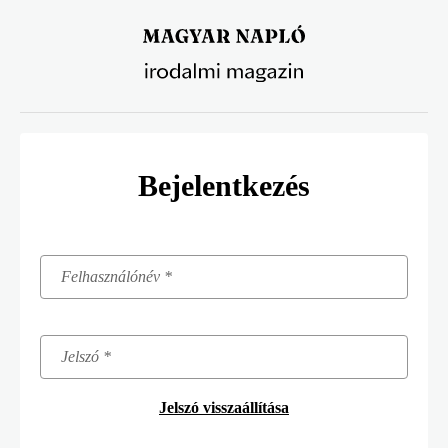
Ugrás
a
tartalomra
Bejelentkezés
Jelszó visszaállítása