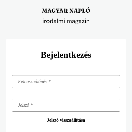
Ugrás
a
tartalomra
Bejelentkezés
Jelszó visszaállítása