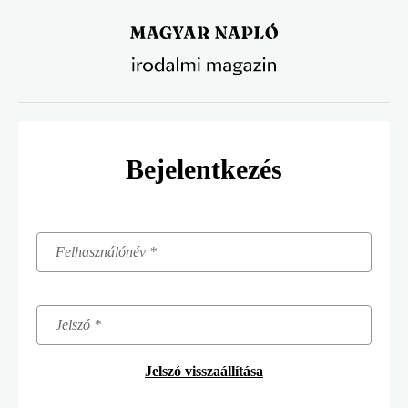
Ugrás
a
tartalomra
Bejelentkezés
Jelszó visszaállítása